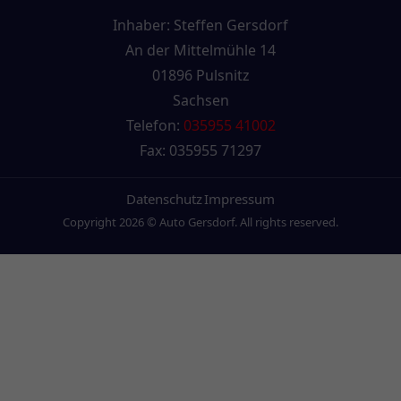
Inhaber: Steffen Gersdorf
An der Mittelmühle 14
01896 Pulsnitz
Sachsen
Telefon:
035955 41002
Fax: 035955 71297
Datenschutz
Impressum
Copyright
2026
© Auto Gersdorf. All rights reserved.